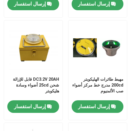
إرسال استفسار
إرسال استفسار
مهبط طائرات الهليكوبتر
DC3.2V 20AH قابل للإزالة
200cd مدرج خط مركز أضواء
شحن 25cd أضواء وسادة
صب الألمنيوم
هليكوبتر
إرسال استفسار
إرسال استفسار