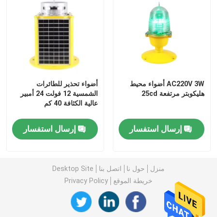
AC220V 3W أضواء محيط
أضواء تحذير للطائرات
هليكوبتر مرتفعة 25cd
الشمسية 12 فولت 24 أمبير
عالية الكثافة 40 كم
إرسال استفسار
إرسال استفسار
الصفحة الرئيسية
منزل
حول نا
اتصل بنا
Desktop Site
خريطة الموقع
Privacy Policy
منتجات
معلومات عنا