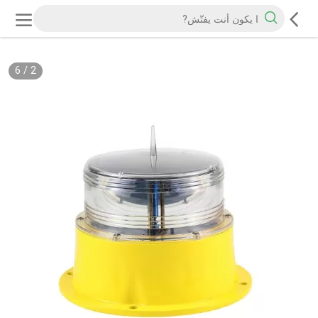
6
/
2