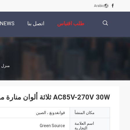
Arabic
طلب اقتباس
اتصل بنا
NEWS
描
منزل
述
AC85V-270V 30W ثلاثة ألوان منارة مطار هليكوبتر الضوء
مكان المنشأ
قوانغدونغ ، الصين
اسم العلامة
Green Source
التجارية