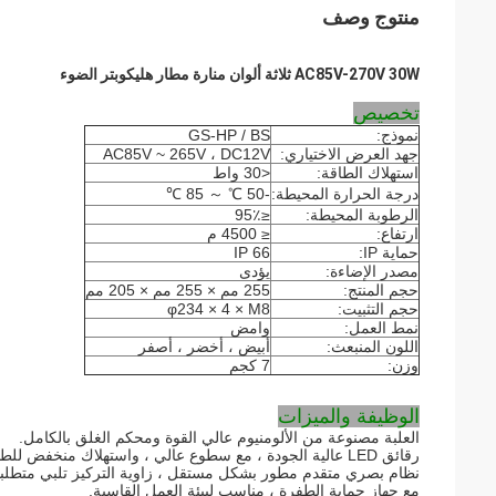
منتوج وصف
AC85V-270V 30W ثلاثة ألوان منارة مطار هليكوبتر الضوء
تخصيص
نموذج:
GS-HP / BS
جهد العرض الاختياري:
AC85V ~ 265V ، DC12V
استهلاك الطاقة:
<30 واط
درجة الحرارة المحيطة:
-50 ℃ ～ 85 ℃
الرطوبة المحيطة:
≤95٪
ارتفاع:
≤ 4500 م
حماية IP:
IP 66
مصدر الإضاءة:
يؤدى
حجم المنتج:
255 مم × 255 مم × 205 مم
حجم التثبيت:
φ234 × 4 × M8
نمط العمل:
وامض
اللون المنبعث:
أبيض ، أخضر ، أصفر
وزن:
7 كجم
الوظيفة والميزات
العلبة مصنوعة من الألومنيوم عالي القوة ومحكم الغلق بالكامل.
رقائق LED عالية الجودة ، مع سطوع عالي ، واستهلاك منخفض للطاقة ، وعمر طويل وخصائص أخرى.
نظام بصري متقدم مطور بشكل مستقل ، زاوية التركيز تلبي متطلبات FAA و AO
مع جهاز حماية الطفرة ، مناسب لبيئة العمل القاسية.