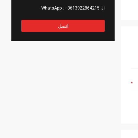
ال WhatsApp :
+8613922864215
اتصل