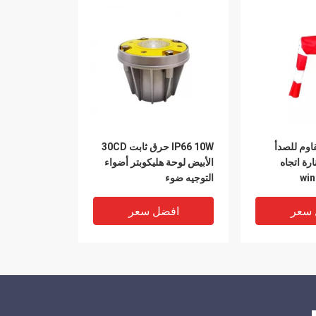
لمقاوم للصدأ
IP66 10W حرق ثابت 30CD
w / منارة اتجاه
الأبيض لوحة هليكوبتر أضواء
التوجيه ضوء
 سعر
افضل سعر