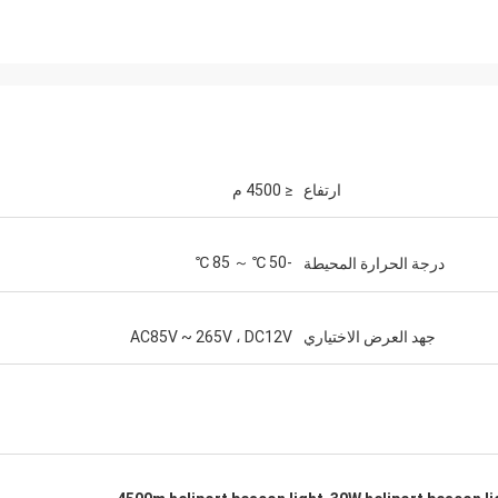
ارتفاع
≤ 4500 م
-50 ℃ ～ 85 ℃
درجة الحرارة المحيطة
جهد العرض الاختياري
AC85V ~ 265V ، DC12V