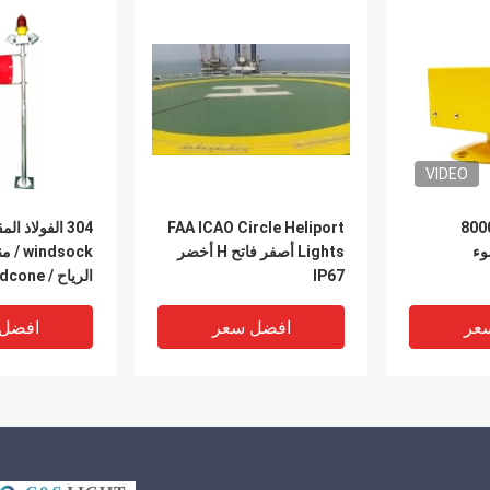
VIDEO
8000LM 50W Wh
FAA ICAO Circle Heliport
304 الفولاذ ا
Heli ضوء
Lights أصفر فاتح H أخضر
indsock
IP67
الرياح / windcone
عر
افضل سعر
افضل