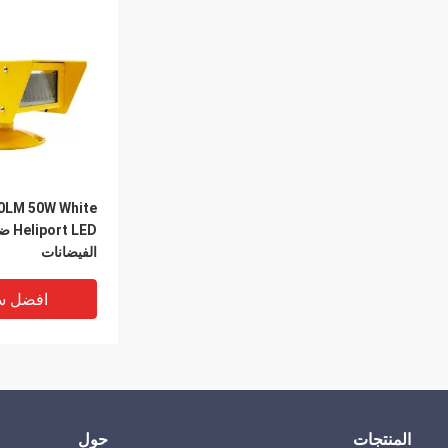
ite
port LED
الفيضانات
افضل س
المنتجات
حول