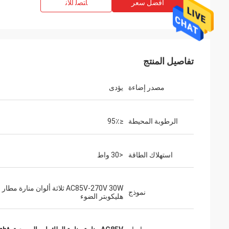
افضل سعر
ﺎﺘﺼﻟ ﺍﻶﻧ
تفاصيل المنتج
مصدر إضاءة
يؤدى
الرطوبة المحيطة
≤95٪
استهلاك الطاقة
<30 واط
AC85V-270V 30W ثلاثة ألوان منارة مطار
نموذج
هليكوبتر الضوء