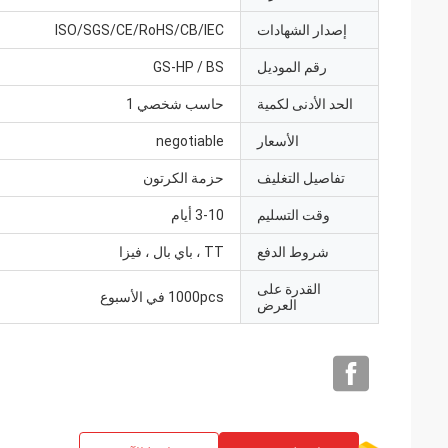
إصدار الشهادات
ISO/SGS/CE/RoHS/CB/IEC
رقم الموديل
GS-HP / BS
الحد الأدنى لكمية
حاسب شخصي 1
الأسعار
negotiable
تفاصيل التغليف
حزمة الكرتون
وقت التسليم
3-10 أيام
شروط الدفع
TT ، باي بال ، فيزا
القدرة على
1000pcs في الأسبوع
العرض