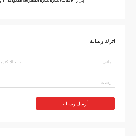
إبراز
AC85V منارة منارة الطائرات العمودية
,
ght
اترك رسالة
أرسل رسالة