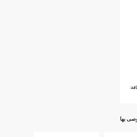
قة:
وصى بها