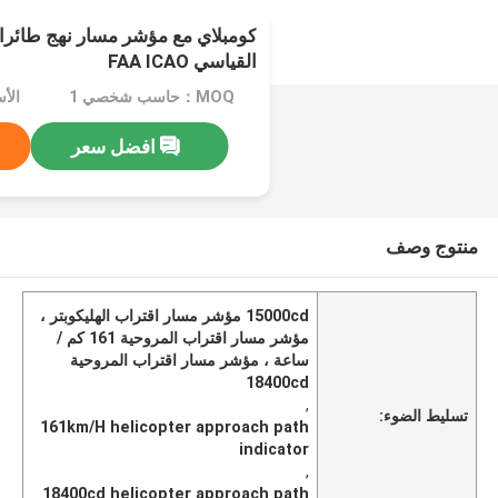
كومبلاي مع مؤشر مسار نهج طائرات
القياسي FAA ICAO
MOQ：حاسب شخصي 1
الأسعا
افضل سعر
منتوج وصف
15000cd مؤشر مسار اقتراب الهليكوبتر ،
مؤشر مسار اقتراب المروحية 161 كم /
ساعة ، مؤشر مسار اقتراب المروحية
18400cd
,
تسليط الضوء:
161km/H helicopter approach path
indicator
,
18400cd helicopter approach path