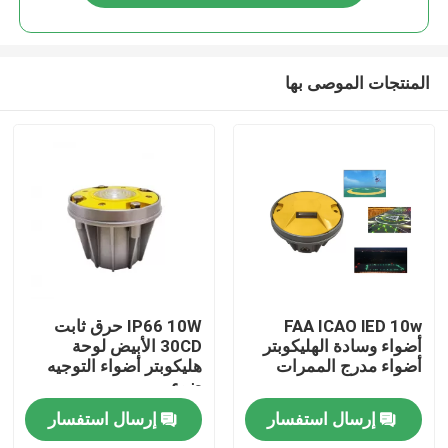
المنتجات الموصى بها
الصفحة الرئيسية
FAA ICAO lED 10w
IP66 10W حرق ثابت
أضواء وسادة الهليكوبتر
30CD الأبيض لوحة
أضواء مدرج الممرات
هليكوبتر أضواء التوجيه
منتجات
ضوء
إرسال استفسار
إرسال استفسار
معلومات عنا