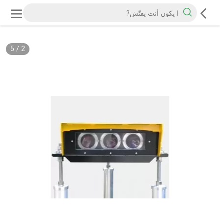
5
/
2