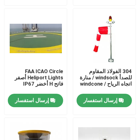
جولة في المعمل
مراقبة الجودة
اتصل بنا
304 الفولاذ المقاوم
FAA ICAO Circle
اطلب اقتباس
للصدأ windsock / منارة
Heliport Lights أصفر
اتجاه الرياح / windcone
فاتح H أخضر IP67
ضوء إعاقة الطيران
إرسال استفسار
إرسال استفسار
ضوء انسداد بالطاقة الشمسية
ضوء انسداد الطائرات