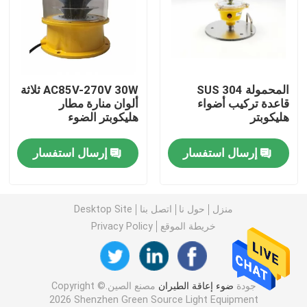
مصابيح إنزال مهبط الطائرات
ضوء الفانوس البحري
المحمولة SUS 304
AC85V-270V 30W ثلاثة
قاعدة تركيب أضواء
ألوان منارة مطار
هليكوبتر
هليكوبتر الضوء
مصابيح متحركة تعمل بالطاقة الشمسية
إرسال استفسار
إرسال استفسار
ضوء تحذير المرور الشمسي
أضواء تاكسي المطار
منزل
حول نا
اتصل بنا
Desktop Site
خريطة الموقع
Privacy Policy
تحكم ضوء الانسداد
جودة
ضوء إعاقة الطيران
مصنع الصين.Copyright ©
أضواء تحذير الطائرات
2026 Shenzhen Green Source Light Equipment