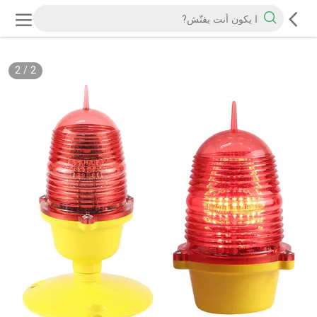
2
/
2