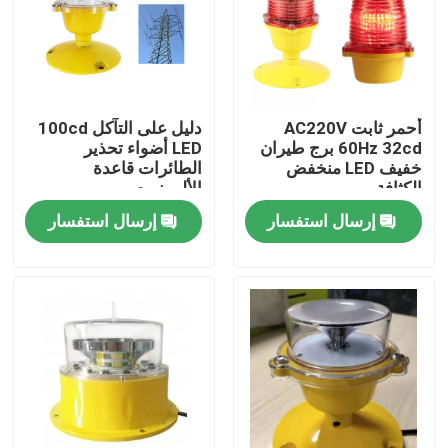
جولة في المعمل
مراقبة الجودة
أحمر ثابت AC220V
دليل على التآكل 100cd
60Hz 32cd برج طيران
LED أضواء تحذير
خفيف LED منخفض
الطائرات قاعدة
اتصل بنا
الكثافة
الألومنيوم
إرسال استفسار
إرسال استفسار
اطلب اقتباس
ضوء إعاقة الطيران
ضوء انسداد بالطاقة الشمسية
ضوء انسداد الطائرات